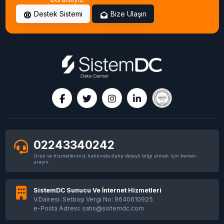
Faturalandırma ve PDU Rehberi
Destek Sistemi
Bize Ulaşın
Colocation mu Kiralık Sunucu mu? TCO
Karşılaştırması 2026
Ryzen 9 9950X ECC Kurumsal Sunucu: Non-
ECC 15.000₺ vs ECC 35.000₺ Farkı 2026
2U Sunucu Barındırma İstanbul | Business
Paket Fiyatı 2026
02243340242
Ürün ve hizmetlerimiz hakkında daha detaylı bilgi almak için hemen
1U Sunucu Barındırma İstanbul | Fiyat ve Paket
arayın.
Rehberi 2026
SistemDC Sunucu Ve İnternet Hizmetleri
V.Dairesi: Setbaşı Vergi No: 9640610925
Veri Merkezi Lokasyonu Nasıl Seçilir? İstanbul
ve Türkiye Rehberi
e-Posta Adresi: satis@sistemdc.com