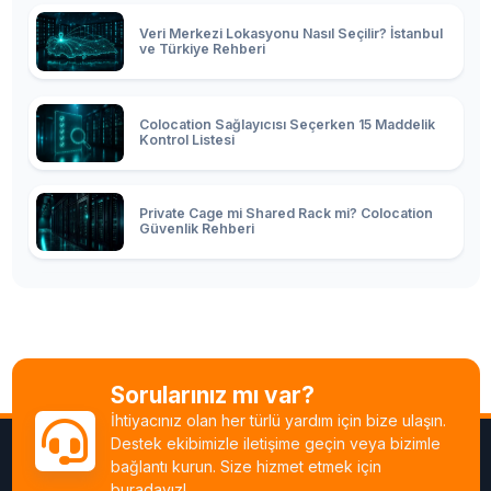
Veri Merkezi Lokasyonu Nasıl Seçilir? İstanbul
ve Türkiye Rehberi
Colocation Sağlayıcısı Seçerken 15 Maddelik
Kontrol Listesi
Private Cage mi Shared Rack mi? Colocation
Güvenlik Rehberi
Remote Hands ve SLA: Colocation'da Neye
Para Ödüyorsunuz?
Sorularınız mı var?
Sunucuyu Veri Merkezine Taşıma: Migration
Kontrol Listesi
İhtiyacınız olan her türlü yardım için bize ulaşın.
Destek ekibimizle iletişime geçin veya bizimle
bağlantı kurun. Size hizmet etmek için
Veri Merkezi Enerji Maliyeti: kWh
buradayız!