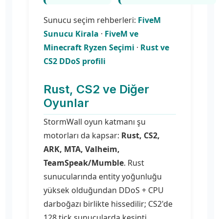
Sunucu seçim rehberleri:
FiveM
Sunucu Kirala
·
FiveM ve
Minecraft Ryzen Seçimi
·
Rust ve
CS2 DDoS profili
Rust, CS2 ve Diğer
Oyunlar
StormWall oyun katmanı şu
motorları da kapsar:
Rust, CS2,
ARK, MTA, Valheim,
TeamSpeak/Mumble
. Rust
sunucularında entity yoğunluğu
yüksek olduğundan DDoS + CPU
darboğazı birlikte hissedilir; CS2'de
128 tick sunucularda kesinti