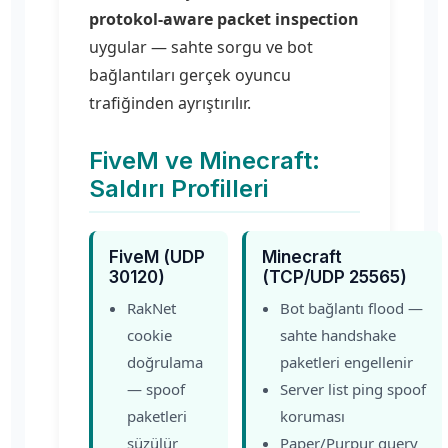
protokol-aware packet inspection
uygular — sahte sorgu ve bot
bağlantıları gerçek oyuncu
trafiğinden ayrıştırılır.
FiveM ve Minecraft:
Saldırı Profilleri
FiveM (UDP
Minecraft
30120)
(TCP/UDP 25565)
RakNet
Bot bağlantı flood —
cookie
sahte handshake
doğrulama
paketleri engellenir
— spoof
Server list ping spoof
paketleri
koruması
süzülür
Paper/Purpur query