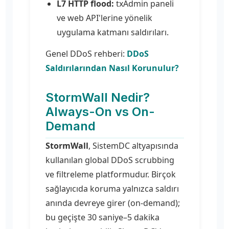
L7 HTTP flood:
txAdmin paneli
ve web API'lerine yönelik
uygulama katmanı saldırıları.
Genel DDoS rehberi:
DDoS
Saldırılarından Nasıl Korunulur?
StormWall Nedir?
Always-On vs On-
Demand
StormWall
, SistemDC altyapısında
kullanılan global DDoS scrubbing
ve filtreleme platformudur. Birçok
sağlayıcıda koruma yalnızca saldırı
anında devreye girer (on-demand);
bu geçişte 30 saniye–5 dakika