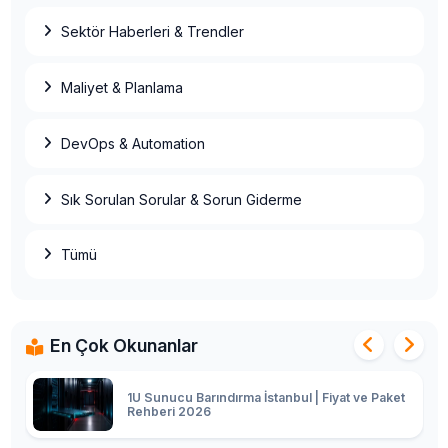
Sektör Haberleri & Trendler
Veri Merkezi Enerji Maliyeti: kWh
Faturalandırma ve PDU Rehberi
Maliyet & Planlama
DevOps & Automation
Colocation mu Kiralık Sunucu mu? TCO
Karşılaştırması 2026
Sık Sorulan Sorular & Sorun Giderme
Ryzen 9 9950X ECC Kurumsal Sunucu: Non-
ECC 15.000₺ vs ECC 35.000₺ Farkı 2026
Tümü
2U Sunucu Barındırma İstanbul | Business
Paket Fiyatı 2026
En Çok Okunanlar
1U Sunucu Barındırma İstanbul | Fiyat ve Paket
Rehberi 2026