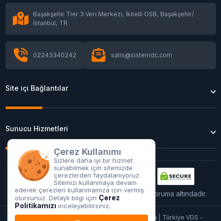
Başakşehir Tier 3 Veri Merkezi, İkitelli OSB, Başakşehir/
Colocation Sağlayıcısı Seçerken 15 Maddelik
İstanbul, TR
Kontrol Listesi
02243340242
satis@sistemdc.com
Private Cage mi Shared Rack mi? Colocation
Güvenlik Rehberi
Site içi Bağlantılar
Remote Hands ve SLA: Colocation'da Neye
Para Ödüyorsunuz?
Sunucu Hizmetleri
Sunucuyu Veri Merkezine Taşıma: Migration
Kontrol Listesi
Çerez Kullanımı
Sizlere daha iyi bir hizmet
sunabilmek için sitemizde
çerezlerden faydalanıyoruz.
Veri Merkezi Enerji Maliyeti: kWh
Sitemizi kullanmaya devam
Faturalandırma ve PDU Rehberi
ederek çerezleri kullanmamıza izin vermiş
Tüm işlemleriniz
256Bit
SSL sertifikası ile koruma altındadır.
Çerez
olursunuz. Detaylı bilgi için
Politikamızı
inceleyebilirsiniz.
Copyright © 2026 Kiralık Sunucu & GPU Sunucu | Türkiye VDS -
Colocation mu Kiralık Sunucu mu? TCO