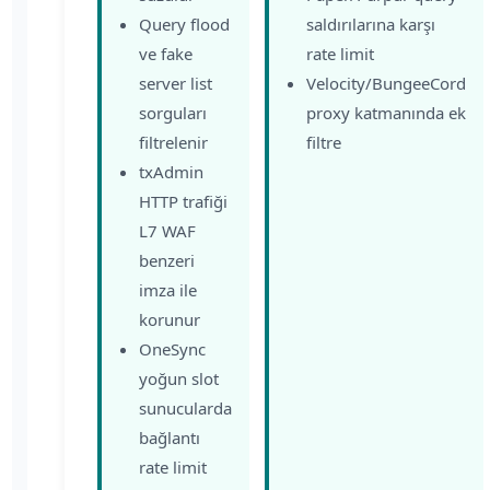
Query flood
saldırılarına karşı
ve fake
rate limit
server list
Velocity/BungeeCord
sorguları
proxy katmanında ek
filtrelenir
filtre
txAdmin
HTTP trafiği
L7 WAF
benzeri
imza ile
korunur
OneSync
yoğun slot
sunucularda
bağlantı
rate limit