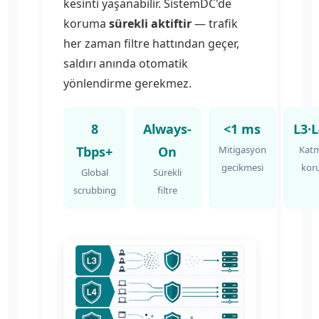
kesinti yaşanabilir. SistemDC'de
koruma
sürekli aktiftir
— trafik
her zaman filtre hattından geçer,
saldırı anında otomatik
yönlendirme gerekmez.
8
Always-
<1 ms
L3·L
Tbps+
On
Mitigasyon
Katm
gecikmesi
kor
Global
Sürekli
scrubbing
filtre