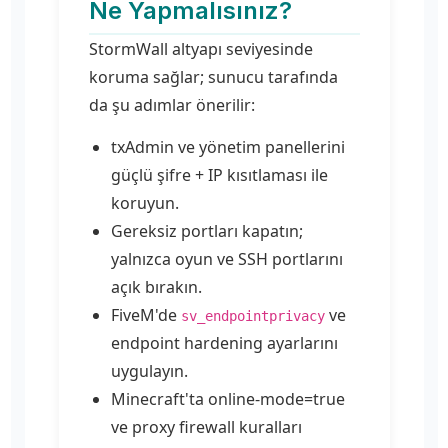
Ne Yapmalısınız?
StormWall altyapı seviyesinde
koruma sağlar; sunucu tarafında
da şu adımlar önerilir:
txAdmin ve yönetim panellerini
güçlü şifre + IP kısıtlaması ile
koruyun.
Gereksiz portları kapatın;
yalnızca oyun ve SSH portlarını
açık bırakın.
FiveM'de
ve
sv_endpointprivacy
endpoint hardening ayarlarını
uygulayın.
Minecraft'ta online-mode=true
ve proxy firewall kuralları