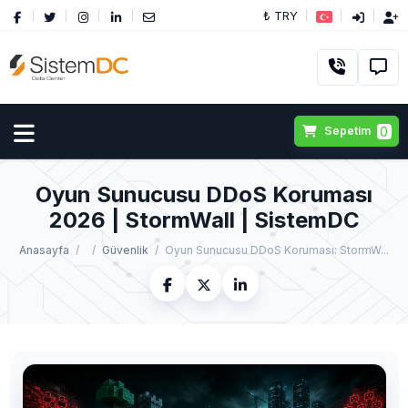
₺ TRY
0
Sepetim
Oyun Sunucusu DDoS Koruması
2026 | StormWall | SistemDC
Anasayfa
Güvenlik
Oyun Sunucusu DDoS Koruması: StormW...