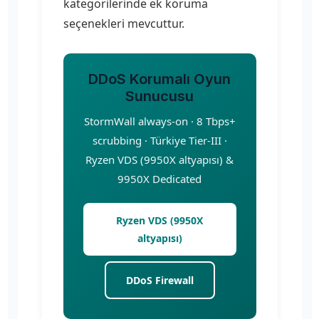
kategorilerinde ek koruma
seçenekleri mevcuttur.
DDoS Korumalı Oyun
Sunucusu
StormWall always-on · 8 Tbps+
scrubbing · Türkiye Tier-III ·
Ryzen VDS (9950X altyapısı) &
9950X Dedicated
Ryzen VDS (9950X
altyapısı)
DDoS Firewall