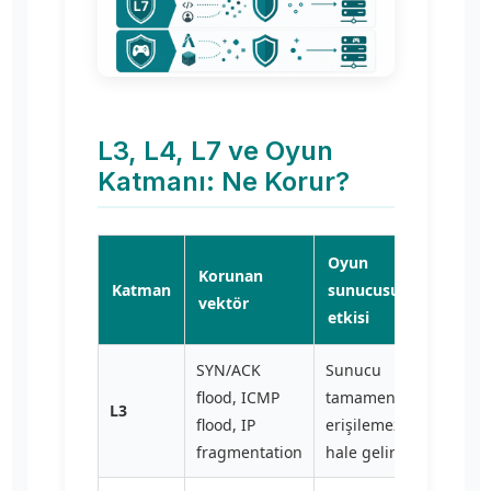
L3, L4, L7 ve Oyun
Katmanı: Ne Korur?
Oyun
Korunan
Katman
sunucusu
vektör
etkisi
SYN/ACK
Sunucu
flood, ICMP
tamamen
L3
flood, IP
erişilemez
fragmentation
hale gelir