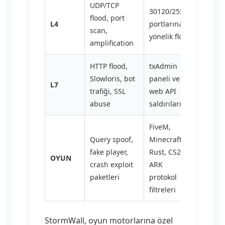
UDP/TCP
30120/25565
flood, port
L4
portlarına
scan,
yönelik flood
amplification
HTTP flood,
txAdmin
Slowloris, bot
paneli ve
L7
trafiği, SSL
web API
abuse
saldırıları
FiveM,
Query spoof,
Minecraft,
fake player,
Rust, CS2,
OYUN
crash exploit
ARK
paketleri
protokol
filtreleri
StormWall, oyun motorlarına özel