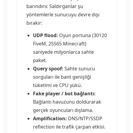
barındırır. Saldırganlar şu
yöntemlerle sunucuyu devre dışı
bırakır:
UDP flood:
Oyun portuna (30120
FiveM, 25565 Minecraft)
saniyede milyonlarca sahte
paket.
Query spoof:
Sahte sunucu
sorguları ile bant genişliği
tüketimi ve CPU yükü.
Fake player / bot bağlantı:
Bağlantı havuzunu doldurarak
gerçek oyuncuları dışlama.
Amplification:
DNS/NTP/SSDP
reflection ile trafik çarpan etkisi.