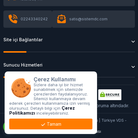
02243340242
satis@sistemdc.com
Site içi Bağlantılar
Sunucu Hizmetleri
Çerez Kullanımı
Sizlere daha iyi bir hizmet
sunabilmek için sitemizde
çerezlerden faydalanıyoruz.
Sitemizi kullanmaya devam
ederek çerezleri kullanmamıza izin vermiş
Tüm işlemleriniz
256Bit
SSL sertifikası ile koruma altındadır.
Çerez
olursunuz. Detaylı bilgi için
Politikamızı
inceleyebilirsiniz.
Copyright © 2026 Kiralık Sunucu & GPU Sunucu | Türkiye VDS -
Tamam
SistemDC | Her Hakkı Saklıdır.
Kullanım Koşulları
Gizlilik Politikası