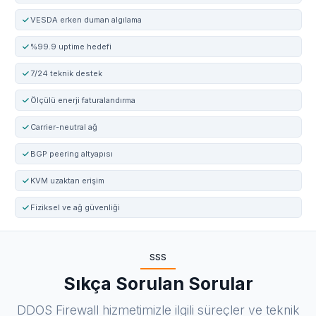
VESDA erken duman algılama
%99.9 uptime hedefi
7/24 teknik destek
Ölçülü enerji faturalandırma
Carrier-neutral ağ
BGP peering altyapısı
KVM uzaktan erişim
Fiziksel ve ağ güvenliği
SSS
Sıkça Sorulan Sorular
DDOS Firewall hizmetimizle ilgili süreçler ve teknik