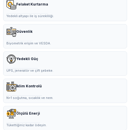
Felaket Kurtarma
Yedekli altyapı ile iş sürekliliği.
Güvenlik
Biyometrik erişim ve VESDA.
Yedekli Güç
UPS, jeneratör ve çift şebeke.
İklim Kontrolü
N+1 soğutma, sıcaklık ve nem.
Ölçülü Enerji
Tükettiğiniz kadar ödeyin.