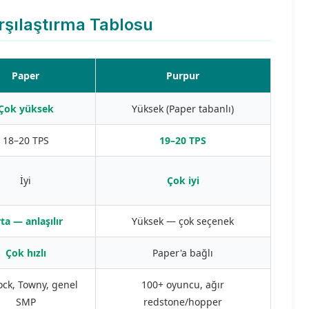
rşılaştırma Tablosu
Paper
Purpur
Çok yüksek
Yüksek (Paper tabanlı)
18–20 TPS
19–20 TPS
İyi
Çok iyi
ta — anlaşılır
Yüksek — çok seçenek
Çok hızlı
Paper'a bağlı
ock, Towny, genel
100+ oyuncu, ağır
SMP
redstone/hopper