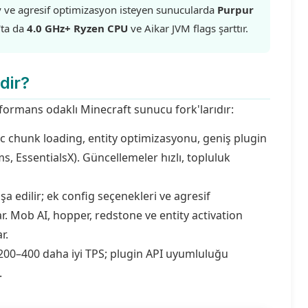
y ve agresif optimizasyon isteyen sunucularda
Purpur
'ta da
4.0 GHz+ Ryzen CPU
ve Aikar JVM flags şarttır.
dir?
rformans odaklı Minecraft sunucu fork'larıdır:
c chunk loading, entity optimizasyonu, geniş plugin
s, EssentialsX). Güncellemeler hızlı, topluluk
a edilir; ek config seçenekleri ve agresif
. Mob AI, hopper, redstone ve entity activation
r.
200–400 daha iyi TPS; plugin API uyumluluğu
.