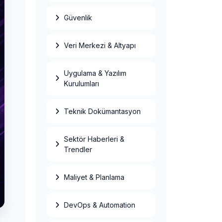
Güvenlik
Veri Merkezi & Altyapı
Uygulama & Yazılım
Kurulumları
Teknik Dokümantasyon
Sektör Haberleri &
Veri Merkezi
Enerji Maliyeti:
Trendler
kWh
Faturalandırma ve
PDU Rehberi
Maliyet & Planlama
Colocation mu
Kiralık Sunucu
mu? TCO
DevOps & Automation
Karşılaştırması
2026