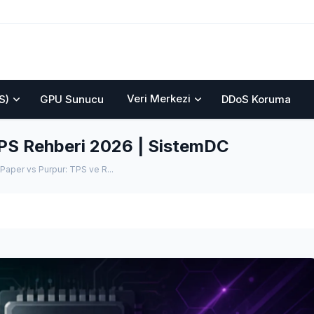
Veri Merkezi
S)
GPU Sunucu
DDoS Koruma
TPS Rehberi 2026 | SistemDC
Paper vs Purpur: TPS ve R...