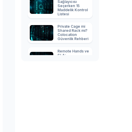
Sağlayıcısı
Seçerken 15
Maddelik Kontrol
Listesi
Private Cage mi
Shared Rack mi?
Colocation
Güvenlik Rehberi
Remote Hands ve
SLA:
Colocation'da
Neye Para
Ödüyorsunuz?
Sunucuyu Veri
Merkezine
Taşıma: Migration
Kontrol Listesi
Veri Merkezi
Enerji Maliyeti:
kWh
Faturalandırma ve
PDU Rehberi