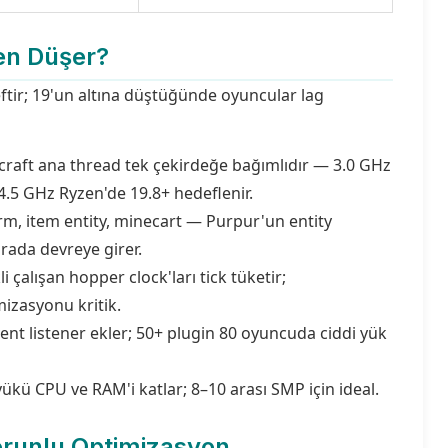
en Düşer?
ftir; 19'un altına düştüğünde oyuncular lag
raft ana thread tek çekirdeğe bağımlıdır — 3.0 GHz
 4.5 GHz Ryzen'de 19.8+ hedeflenir.
m, item entity, minecart — Purpur'un entity
urada devreye girer.
i çalışan hopper clock'ları tick tüketir;
izasyonu kritik.
ent listener ekler; 50+ plugin 80 oyuncuda ciddi yük
kü CPU ve RAM'i katlar; 8–10 arası SMP için ideal.
orunlu Optimizasyon