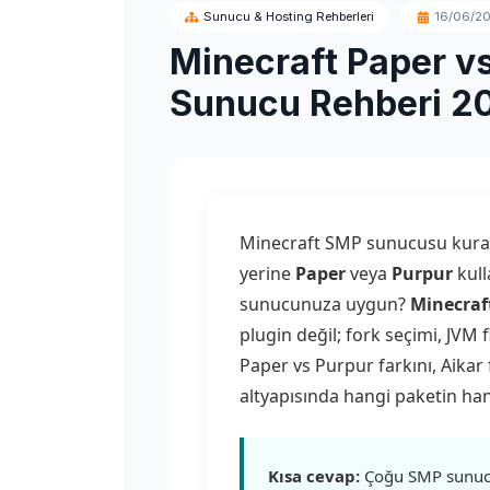
Sunucu & Hosting Rehberleri
16/06/2
Minecraft Paper v
Sunucu Rehberi 2
Minecraft SMP sunucusu kurark
yerine
Paper
veya
Purpur
kull
sunucunuza uygun?
Minecraf
plugin değil; fork seçimi, JVM 
Paper vs Purpur farkını, Aika
altyapısında hangi paketin ha
Kısa cevap:
Çoğu SMP sunuc