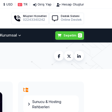
$ USD
TR
Giriş Yap
Hesap Oluştur
Müşteri Hizmetleri
Destek Sistemi
02243340242
Online Destek
Kurumsal
0
Sepetim
Sunucu & Hosting
Rehberleri