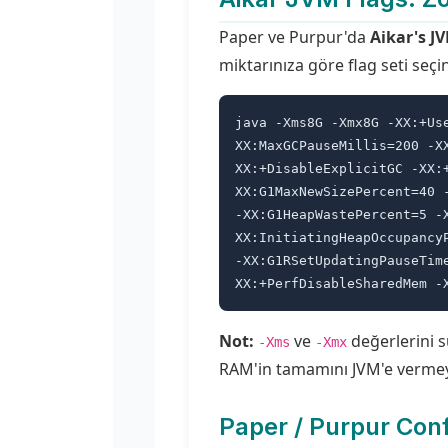
Paper ve Purpur'da
Aikar's JV
miktarınıza göre flag seti seç
java -Xms8G -Xmx8G -XX:+Us
XX:MaxGCPauseMillis=200 -X
XX:+DisableExplicitGC -XX:
XX:G1MaxNewSizePercent=40 
-XX:G1HeapWastePercent=5 -
XX:InitiatingHeapOccupancy
-XX:G1RSetUpdatingPauseTim
XX:+PerfDisableSharedMem -
Not:
ve
değerlerini s
-Xms
-Xmx
RAM'in tamamını JVM'e vermeyi
Paper / Purpur Con