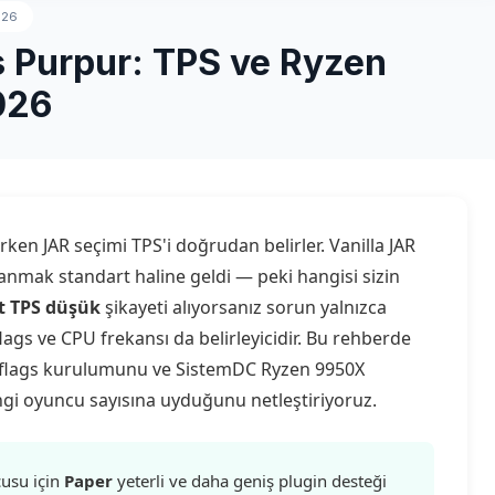
026
s Purpur: TPS ve Ryzen
026
en JAR seçimi TPS'i doğrudan belirler. Vanilla JAR
anmak standart haline geldi — peki hangisi sizin
t TPS düşük
şikayeti alıyorsanız sorun yalnızca
flags ve CPU frekansı da belirleyicidir. Bu rehberde
r flags kurulumunu ve SistemDC Ryzen 9950X
ngi oyuncu sayısına uyduğunu netleştiriyoruz.
usu için
Paper
yeterli ve daha geniş plugin desteği