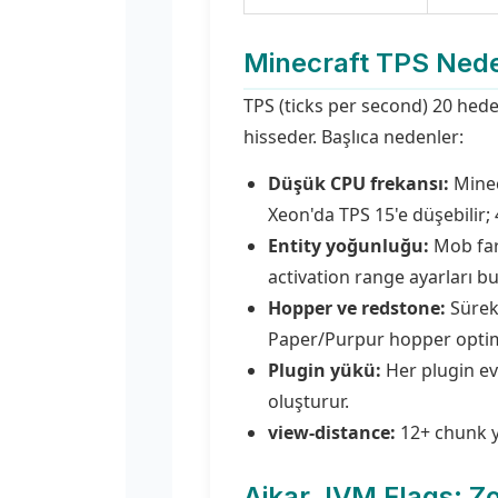
Minecraft TPS Ned
TPS (ticks per second) 20 hede
hisseder. Başlıca nedenler:
Düşük CPU frekansı:
Minec
Xeon'da TPS 15'e düşebilir;
Entity yoğunluğu:
Mob far
activation range ayarları b
Hopper ve redstone:
Sürekl
Paper/Purpur hopper optim
Plugin yükü:
Her plugin ev
oluşturur.
view-distance:
12+ chunk yü
Aikar JVM Flags: Z