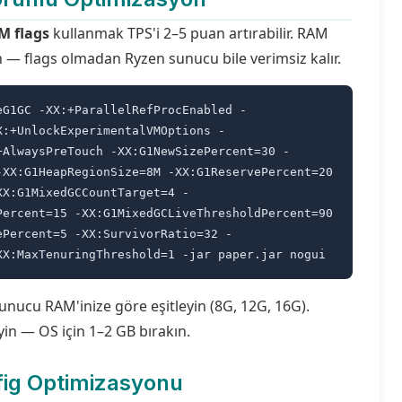
M flags
kullanmak TPS'i 2–5 puan artırabilir. RAM
in — flags olmadan Ryzen sunucu bile verimsiz kalır.
eG1GC -XX:+ParallelRefProcEnabled -
X:+UnlockExperimentalVMOptions -
+AlwaysPreTouch -XX:G1NewSizePercent=30 -
-XX:G1HeapRegionSize=8M -XX:G1ReservePercent=20
XX:G1MixedGCCountTarget=4 -
Percent=15 -XX:G1MixedGCLiveThresholdPercent=90
ePercent=5 -XX:SurvivorRatio=32 -
XX:MaxTenuringThreshold=1 -jar paper.jar nogui
unucu RAM'inize göre eşitleyin (8G, 12G, 16G).
n — OS için 1–2 GB bırakın.
fig Optimizasyonu