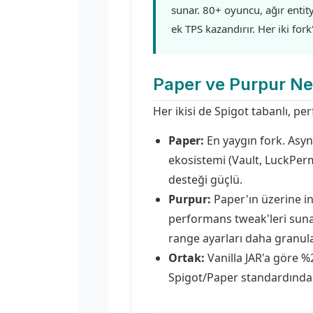
sunar. 80+ oyuncu, ağır entit
ek TPS kazandırır. Her iki fork
Paper ve Purpur Ne
Her ikisi de Spigot tabanlı, pe
Paper:
En yaygın fork. Asyn
ekosistemi (Vault, LuckPerm
desteği güçlü.
Purpur:
Paper'ın üzerine inş
performans tweak'leri sunar
range ayarları daha granula
Ortak:
Vanilla JAR'a göre %
Spigot/Paper standardında