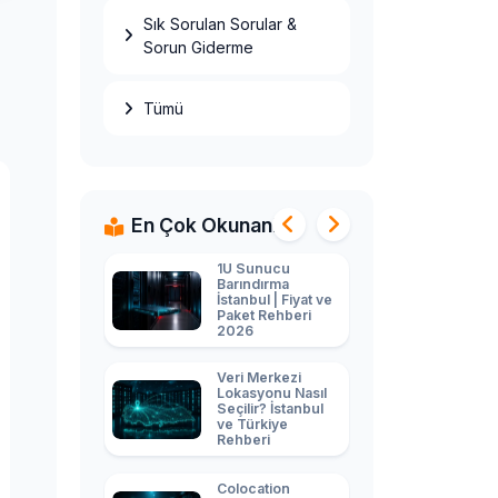
Sık Sorulan Sorular &
Ryzen 9 9950X
Sorun Giderme
ECC Kurumsal
Sunucu: Non-
ECC 15.000₺ vs
ECC 35.000₺
Tümü
Farkı 2026
2U Sunucu
Barındırma
İstanbul |
Business Paket
En Çok Okunanlar
Fiyatı 2026
1U Sunucu
Barındırma
İstanbul | Fiyat ve
Paket Rehberi
2026
Veri Merkezi
Lokasyonu Nasıl
Seçilir? İstanbul
ve Türkiye
Rehberi
Colocation