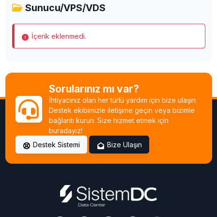
Sunucu/VPS/VDS
İçerik eklenmedi.
Sorularınız mı var?
İhtiyacınız olan her türlü yardım için bize ulaşın.
Destek ekibimizle iletişime geçin veya bizimle
bağlantı kurun. Size hizmet etmek için
buradayız!
Destek Sistemi
Bize Ulaşın