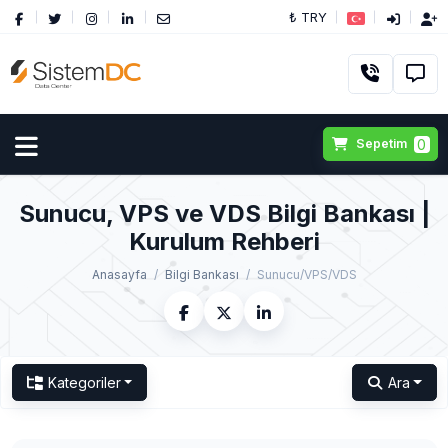
₺ TRY
0
Sepetim
Sunucu, VPS ve VDS Bilgi Bankası |
Kurulum Rehberi
Anasayfa
Bilgi Bankası
Sunucu/VPS/VDS
Kategoriler
Ara