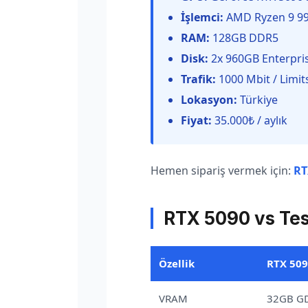
İşlemci:
AMD Ryzen 9 99
RAM:
128GB DDR5
Disk:
2x 960GB Enterpr
Trafik:
1000 Mbit / Limit
Lokasyon:
Türkiye
Fiyat:
35.000₺ / aylık
Hemen sipariş vermek için:
RT
RTX 5090 vs Tes
Özellik
RTX 509
VRAM
32GB G