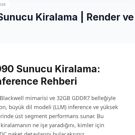
026
unucu Kiralama | Render ve
90 Sunucu Kiralama:
nference Rehberi
Blackwell mimarisi ve 32GB GDDR7 belleğiyle
on, büyük dil modeli (LLM) inference ve yüksek
erinde üst segment performans sunar. Bu
iralamanın ne işe yaradığını, kimler için
C paket detaylarını bulacaksınız.