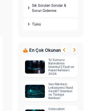
Sık Sorulan Sorular &
Ryzen 9 9950X
Sorun Giderme
ECC Kurumsal
Sunucu: Non-
ECC 15.000₺ vs
ECC 35.000₺
Tümü
Farkı 2026
2U Sunucu
Barındırma
İstanbul |
Business Paket
En Çok Okunanlar
Fiyatı 2026
1U Sunucu
Barındırma
İstanbul | Fiyat ve
Paket Rehberi
2026
Veri Merkezi
Lokasyonu Nasıl
Seçilir? İstanbul
ve Türkiye
Rehberi
Colocation