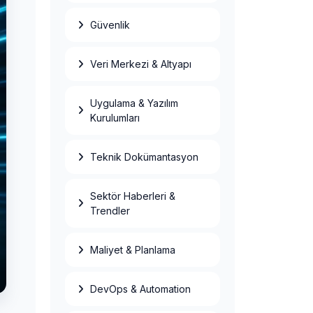
Güvenlik
Veri Merkezi & Altyapı
Uygulama & Yazılım
Kurulumları
Teknik Dokümantasyon
Sektör Haberleri &
Veri Merkezi
Enerji Maliyeti:
Trendler
kWh
Faturalandırma ve
PDU Rehberi
Maliyet & Planlama
Colocation mu
Kiralık Sunucu
mu? TCO
DevOps & Automation
Karşılaştırması
2026