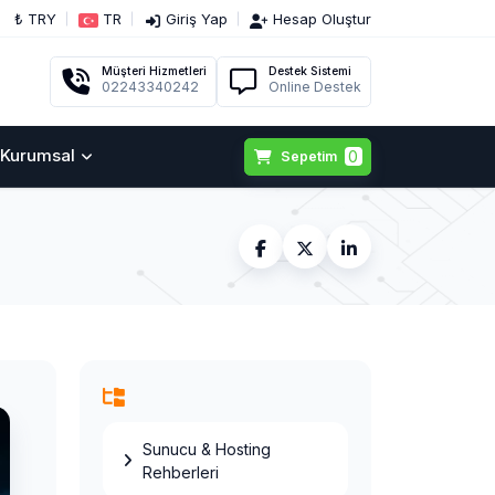
₺ TRY
TR
Giriş Yap
Hesap Oluştur
Müşteri Hizmetleri
Destek Sistemi
02243340242
Online Destek
Kurumsal
0
Sepetim
Sunucu & Hosting
Rehberleri