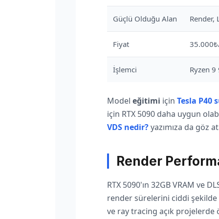
Güçlü Olduğu Alan
Render, 
Fiyat
35.000₺
İşlemci
Ryzen 9
Model
eğitimi
için
Tesla P40 
için RTX 5090 daha uygun olabi
VDS nedir?
yazımıza da göz ata
Render Perform
RTX 5090'ın 32GB VRAM ve DLS
render sürelerini ciddi şekilde
ve ray tracing açık projelerde ö