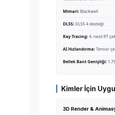
Mimari:
Blackwell
DLSS:
DLSS 4 desteği
Ray Tracing:
4. nesil RT çe
AI Hızlandırma:
Tensor çek
Bellek Bant Genişliği:
1.7
Kimler İçin Uyg
3D Render & Animas