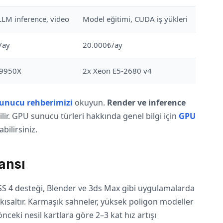
LLM inference, video
Model eğitimi, CUDA iş yükleri
/ay
20.000₺/ay
 9950X
2x Xeon E5-2680 v4
sunucu rehberimizi
okuyun.
Render ve inference
lir. GPU sunucu türleri hakkında genel bilgi için
GPU
bilirsiniz.
ansı
S 4 desteği, Blender ve 3ds Max gibi uygulamalarda
 kısaltır. Karmaşık sahneler, yüksek poligon modeller
nceki nesil kartlara göre 2–3 kat hız artışı