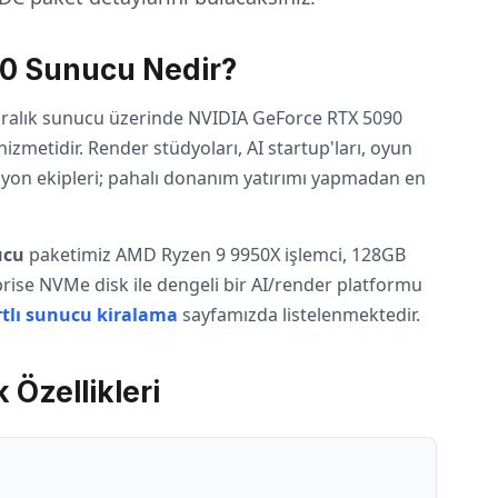
0 Sunucu Nedir?
 kiralık sunucu üzerinde NVIDIA GeForce RTX 5090
hizmetidir. Render stüdyoları, AI startup'ları, oyun
ksiyon ekipleri; pahalı donanım yatırımı yapmadan en
ucu
paketimiz AMD Ryzen 9 9950X işlemci, 128GB
se NVMe disk ile dengeli bir AI/render platformu
tlı sunucu kiralama
sayfamızda listelenmektedir.
Özellikleri