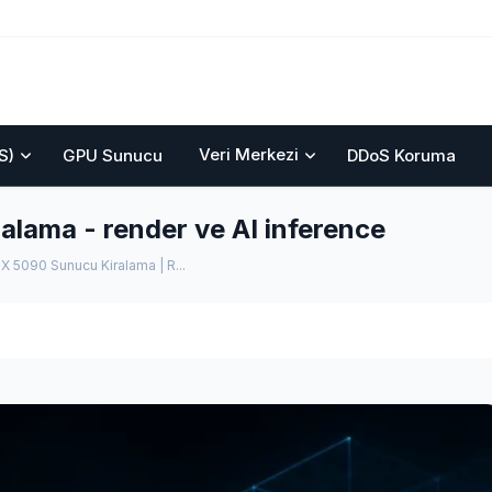
Veri Merkezi
S)
GPU Sunucu
DDoS Koruma
lama - render ve AI inference
X 5090 Sunucu Kiralama | R...