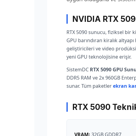
NVIDIA RTX 509
RTX 5090 sunucu, fiziksel bir
GPU barındıran kiralık altyapı 
geliştiricileri ve video prodü
yeni GPU teknolojisine erişir.
SistemDC
RTX 5090 GPU Sun
DDR5 RAM ve 2x 960GB Enterpri
sunar. Tüm paketler
ekran kar
RTX 5090 Teknik 
VRAM:
32GB GDDR7