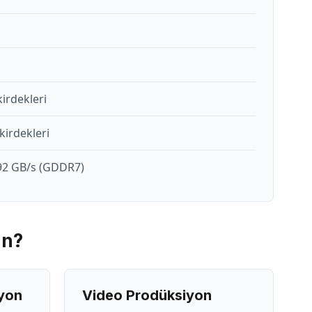
kirdekleri
irdekleri
92 GB/s (GDDR7)
un?
yon
Video Prodüksiyon