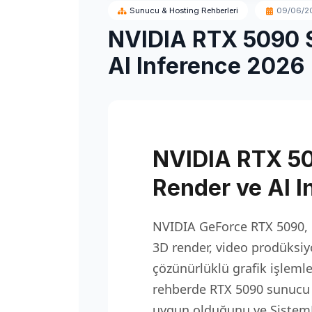
Sunucu & Hosting Rehberleri
09/06/2
NVIDIA RTX 5090 S
AI Inference 2026
NVIDIA RTX 50
Render ve AI I
NVIDIA GeForce RTX 5090, 
3D render, video prodüksiy
çözünürlüklü grafik işleml
rehberde RTX 5090 sunucu k
uygun olduğunu ve SistemD