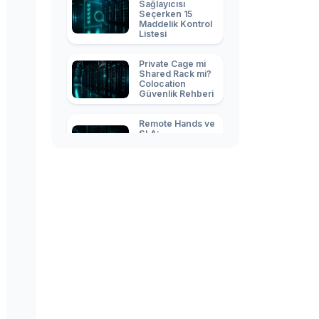
Sağlayıcısı
Seçerken 15
Maddelik Kontrol
Listesi
Private Cage mi
Shared Rack mi?
Colocation
Güvenlik Rehberi
Remote Hands ve
SLA:
Colocation'da
Neye Para
Ödüyorsunuz?
Sunucuyu Veri
Merkezine
Taşıma: Migration
Kontrol Listesi
Veri Merkezi
Enerji Maliyeti:
kWh
Faturalandırma ve
PDU Rehberi