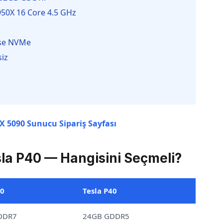
50X 16 Core 4.5 GHz
ise NVMe
siz
X 5090 Sunucu Sipariş Sayfası
la P40 — Hangisini Seçmeli?
0
Tesla P40
DDR7
24GB GDDR5