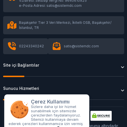
V.Dairesi: Setbaşı Vergi No: 9640610925
e-Posta Adresi: satis@sistemdc.com
Başakşehir Tier 3 Veri Merkezi, İkitelli OSB, Başakşehir/
İstanbul, TR
02243340242
satis@sistemdc.com
Site içi Bağlantılar
Sunucu Hizmetleri
Çerez Kullanımı
Sizlere daha iyi bir hizmet
sunabilmek için sitemizde
çerezlerden faydalanıyoruz.
Sitemizi kullanmaya devam
ederek çerezleri kullanmamıza izin vermiş
Tüm işlemleriniz
256Bit
SSL sertifikası ile koruma altındadır.