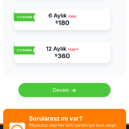
6 Aylık
200
$
%10 İNDİRİM
180
$
12 Aylık
423
$
.53
%15 İNDİRİM
360
$
Devam
Sorularınız mı var?
İhtiyacınız olan her türlü yardım için bize ulaşın.