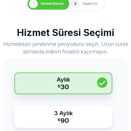
1
Hizmet Süresi
2
Sepete Git
Hizmet Süresi Seçimi
Hizmetinizin yenilenme periyodunu seçin. Uzun süreli
alımlarda indirim fırsatını kaçırmayın.
Aylık
30
$
3 Aylık
90
$