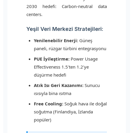
2030 hedefi: Carbon-neutral data
centers.
Yeşil Veri Merkezi Stratejileri:
Yenilenebilir Enerji:
Güneş
paneli, rüzgar türbini entegrasyonu
PUE İyileştirme:
Power Usage
Effectiveness 1.5'ten 1.2'ye
düşürme hedefi
Atık Isı Geri Kazanımı:
Sunucu
ısısıyla bina ısıtma
Free Cooling:
Soğuk hava ile doğal
soğutma (Finlandiya, İzlanda
popüler)