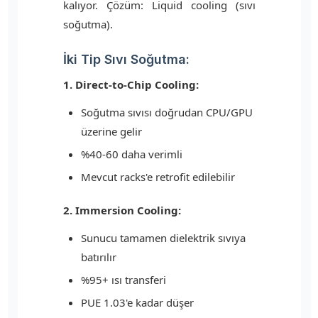
kalıyor. Çözüm: Liquid cooling (sıvı
soğutma).
İki Tip Sıvı Soğutma:
1. Direct-to-Chip Cooling:
Soğutma sıvısı doğrudan CPU/GPU
üzerine gelir
%40-60 daha verimli
Mevcut racks'e retrofit edilebilir
2. Immersion Cooling:
Sunucu tamamen dielektrik sıvıya
batırılır
%95+ ısı transferi
PUE 1.03'e kadar düşer