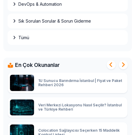
DevOps & Automation
Colocation mu Kiralık Sunucu mu? TCO
Karşılaştırması 2026
Sık Sorulan Sorular & Sorun Giderme
Ryzen 9 9950X ECC Kurumsal Sunucu: Non-
ECC 15.000₺ vs ECC 35.000₺ Farkı 2026
Tümü
2U Sunucu Barındırma İstanbul | Business
Paket Fiyatı 2026
En Çok Okunanlar
1U Sunucu Barındırma İstanbul | Fiyat ve Paket
Rehberi 2026
Veri Merkezi Lokasyonu Nasıl Seçilir? İstanbul
ve Türkiye Rehberi
Colocation Sağlayıcısı Seçerken 15 Maddelik
Kontrol Listesi