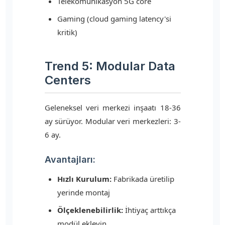
Telekomünikasyon 5G core
Gaming (cloud gaming latency'si
kritik)
Trend 5: Modular Data
Centers
Geleneksel veri merkezi inşaatı 18-36
ay sürüyor. Modular veri merkezleri: 3-
6 ay.
Avantajları:
Hızlı Kurulum:
Fabrikada üretilip
yerinde montaj
Ölçeklenebilirlik:
İhtiyaç arttıkça
modül ekleyin