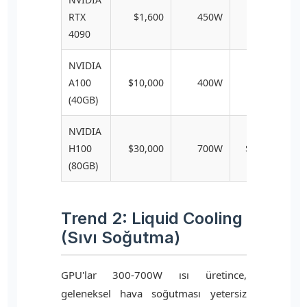
RTX
$1,600
450W
$180
4090
NVIDIA
A100
$10,000
400W
$850
(40GB)
NVIDIA
H100
$30,000
700W
$2,400
(80GB)
Trend 2: Liquid Cooling
(Sıvı Soğutma)
GPU'lar 300-700W ısı üretince,
geleneksel hava soğutması yetersiz