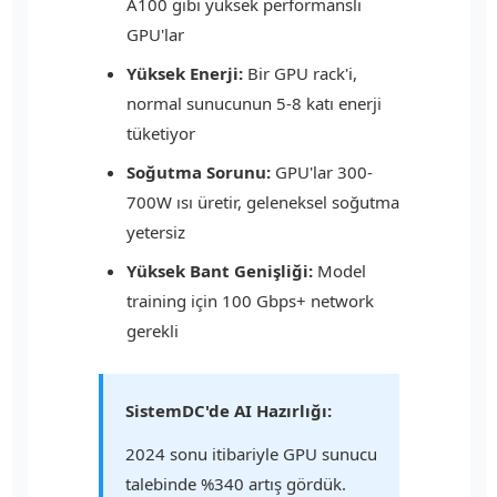
A100 gibi yüksek performanslı
GPU'lar
Yüksek Enerji:
Bir GPU rack'i,
normal sunucunun 5-8 katı enerji
tüketiyor
Soğutma Sorunu:
GPU'lar 300-
700W ısı üretir, geleneksel soğutma
yetersiz
Yüksek Bant Genişliği:
Model
training için 100 Gbps+ network
gerekli
SistemDC'de AI Hazırlığı:
2024 sonu itibariyle GPU sunucu
talebinde %340 artış gördük.