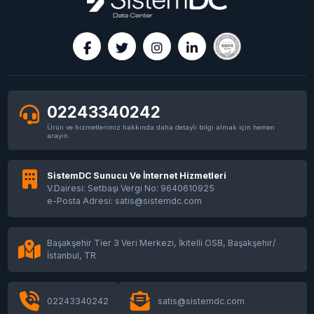
Ryzen 9 9950X ECC Kurumsal Sunucu: Non-
ECC 15.000₺ vs ECC 35.000₺ Farkı 2026
2U Sunucu Barındırma İstanbul | Business
Paket Fiyatı 2026
02243340242
Ürün ve hizmetlerimiz hakkında daha detaylı bilgi almak için hemen
1U Sunucu Barındırma İstanbul | Fiyat ve Paket
arayın.
Rehberi 2026
SistemDC Sunucu Ve İnternet Hizmetleri
V.Dairesi: Setbaşı Vergi No: 9640610925
Veri Merkezi Lokasyonu Nasıl Seçilir? İstanbul
ve Türkiye Rehberi
e-Posta Adresi: satis@sistemdc.com
Başakşehir Tier 3 Veri Merkezi, İkitelli OSB, Başakşehir/
Colocation Sağlayıcısı Seçerken 15 Maddelik
İstanbul, TR
Kontrol Listesi
02243340242
satis@sistemdc.com
Private Cage mi Shared Rack mi? Colocation